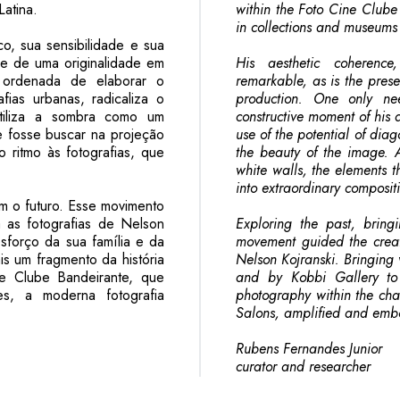
Latina.
within the Foto Cine Club
in collections and museums
co, sua sensibilidade e sua
 e de uma originalidade em
His aesthetic coherence,
 ordenada de elaborar o
remarkable, as is the prese
fias urbanas, radicaliza o
production. One only ne
utiliza a sombra como um
constructive moment of his a
 fosse buscar na projeção
use of the potential of dia
ritmo às fotografias, que
the beauty of the image. A
.
white walls, the elements t
into extraordinary composit
m o futuro. Esse movimento
a as fotografias de Nelson
Exploring the past, bring
sforço da sua família e da
movement guided the creati
is um fragmento da história
Nelson Kojranski. Bringing v
ne Clube Bandeirante, que
and by Kobbi Gallery to 
es, a moderna fotografia
photography within the cha
Salons, amplified and emb
Rubens Fernandes Junior
curator and researcher