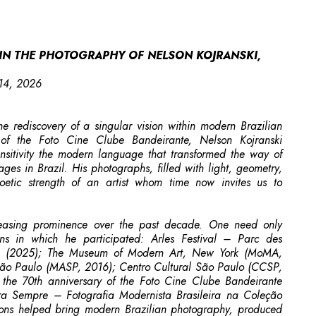
IN THE PHOTOGRAPHY OF NELSON KOJRANSKI,
 14, 2026
he rediscovery of a singular vision within modern Brazilian
f the Foto Cine Clube Bandeirante, Nelson Kojranski
nsitivity the modern language that transformed the way of
ges in Brazil. His photographs, filled with light, geometry,
oetic strength of an artist whom time now invites us to
easing prominence over the past decade. One need only
ions in which he participated: Arles Festival – Parc des
on (2025); The Museum of Modern Art, New York (MoMA,
ão Paulo (MASP, 2016); Centro Cultural São Paulo (CCSP,
 the 70th anniversary of the Foto Cine Clube Bandeirante
 Sempre – Fotografia Modernista Brasileira na Coleção
tions helped bring modern Brazilian photography, produced