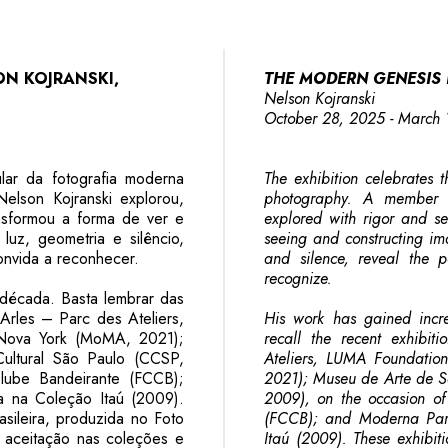
ON KOJRANSKI,
THE MODERN GENESIS 
Nelson Kojranski
October 28, 2025 - March
lar da fotografia moderna
The exhibition celebrates t
Nelson Kojranski explorou,
photography. A member o
nsformou a forma de ver e
explored with rigor and se
 luz, geometria e silêncio,
seeing and constructing ima
onvida a reconhecer.
and silence, reveal the p
recognize.
 década. Basta lembrar das
Arles – Parc des Ateliers,
His work has gained incr
Nova York (MoMA, 2021);
recall the recent exhibit
ltural São Paulo (CCSP,
Ateliers, LUMA Foundati
lube Bandeirante (FCCB);
2021); Museu de Arte de S
a na Coleção Itaú (2009).
2009), on the occasion of
sileira, produzida no Foto
(FCCB); and Moderna Para
 aceitação nas coleções e
Itaú (2009). These exhibi