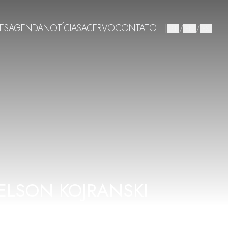
ES
AGENDA
NOTÍCIAS
ACERVO
CONTATO
|
/
/
PT
EN
ES
ELSON KOJRANSKI